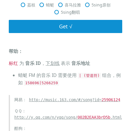
荔枝
蜻蜓
喜马拉雅
5sing原创
5sing翻唱
Get √
帮助：
标红
为
音乐 ID
，
下划线
表示
音乐地址
蜻蜓 FM 的音乐 ID 需要使用
组合，例
| (管道符)
如
158696|5266259
网易：
http://music.163.com/#/song?id=
25906124
ＱＱ：
http://y.qq.com/n/yqq/song/
002B2EAA3brD5b
.html
酷狗：